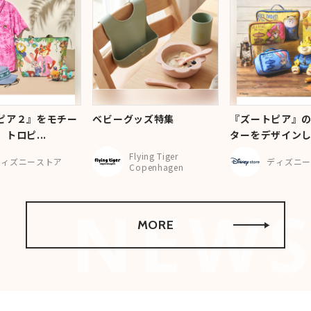
ピア２』をモチー
ベビーグッズ特集
『ズートピア』
トロピ...
ターをデザインし.
Flying Tiger
ディズニーストア
ディズニー
Copenhagen
MORE