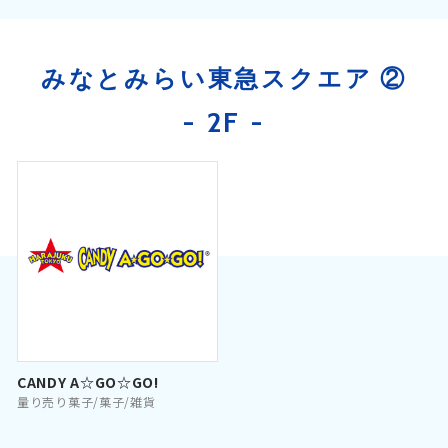
みなとみらい東急スクエア ②
- 2F -
CANDY A☆GO☆GO!
量り売り菓子/菓子/雑貨