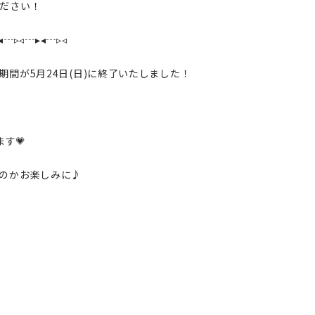
ださい！
◂┄▹◃┄▸◂┄▹◃
間が5月24日(日)に終了いたしました！
ます💗
のかお楽しみに♪