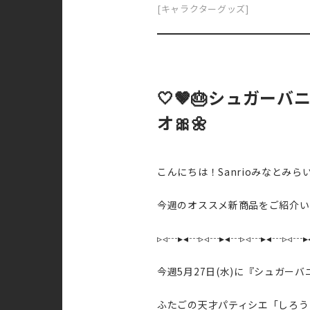
[キャラクターグッズ]
🤍🤎🎂シュガー
オ🎀🌼
こんにちは！Sanrioみなとみら
今週のオススメ新商品をご紹介い
▹◃┄▸◂┄▹◃┄▸◂┄▹◃┄▸◂┄▹◃┄▸
今週5月27日(水)に『シュガー
ふたごの天才パティシエ「しろう