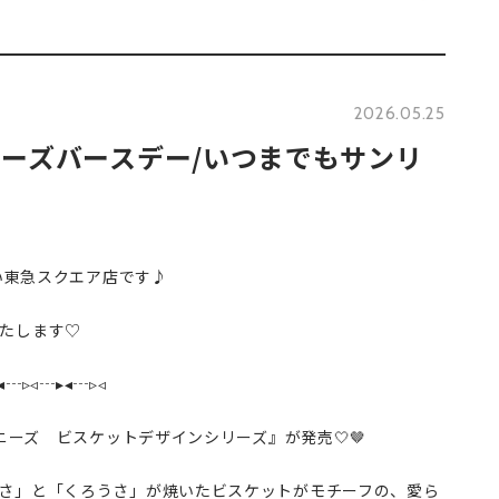
2026.05.25
バニーズバースデー/いつまでもサンリ
い東急スクエア店です♪︎
たします♡
◂┄▹◃┄▸◂┄▹◃
バニーズ ビスケットデザインシリーズ』が発売🤍🤎
さ」と「くろうさ」が焼いたビスケットがモチーフの、愛ら