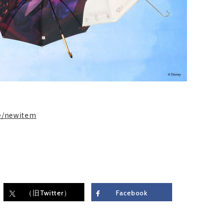
re/newitem
（旧Twitter）
Facebook