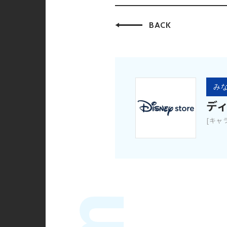
BACK
みな
デ
[キャ