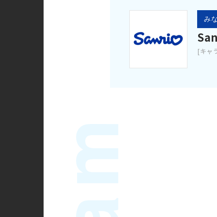
みな
San
[キャ