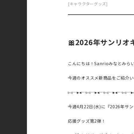
[キャラクターグッズ]
🎀2026年サンリ
こんにちは！Sanrioみなとみら
今週のオススメ新商品をご紹介い
▹◃┄▸◂┄▹◃┄▸◂┄▹◃┄▸◂┄▹◃┄▸
今週4月22日(水)に『2026年
応援グッズ第2弾！