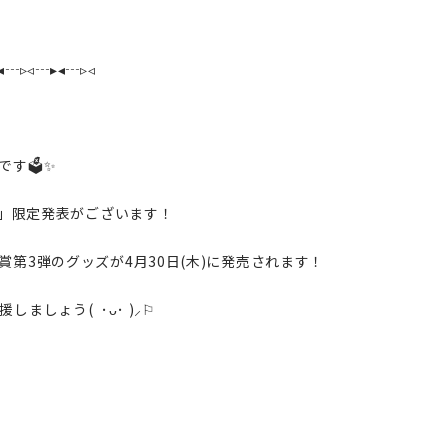
◂┄▹◃┄▸◂┄▹◃
です🗳✨
io＋」限定発表がございます！
第3弾のグッズが4月30日(木)に発売されます！
ましょう( ･ᴗ･ )⸝⚐