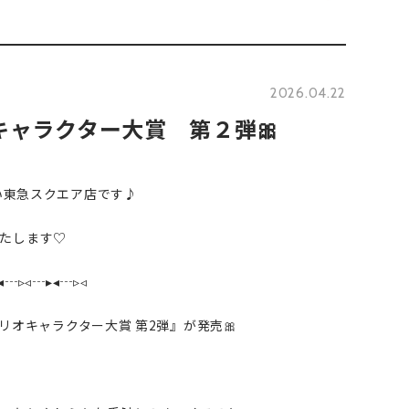
2026.04.22
オキャラクター大賞 第２弾🎀
い東急スクエア店です♪︎
たします♡
◂┄▹◃┄▸◂┄▹◃
サンリオキャラクター大賞 第2弾』が発売🎀