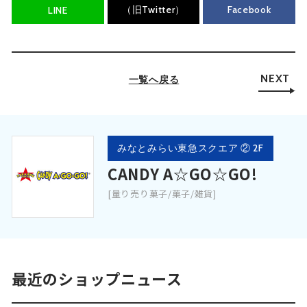
（旧Twitter）
Facebook
LINE
NEXT
一覧へ戻る
みなとみらい東急スクエア ② 2F
CANDY A☆GO☆GO!
[量り売り菓子/菓子/雑貨]
最近のショップニュース