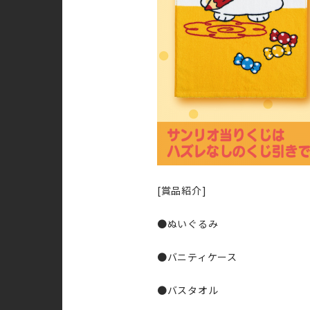
[賞品紹介]
●ぬいぐるみ
●バニティケース
●バスタオル