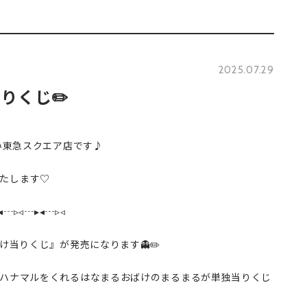
2025.07.29
りくじ✏️
い東急スクエア店です♪︎
たします♡
◂┄▹◃┄▸◂┄▹◃
ばけ当りくじ』が発売になります👻✏️
にハナマルをくれるはなまるおばけのまるまるが単独当りくじ