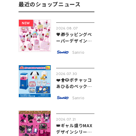
最近のショップニュース
NEW
2026.08.07
💗🎁ラッピングペ
ーパーデザインシ
リー...
Sanrio
2026.07.30
❤️🐥🐶ポチャッコ
あひるのペック
ル...
Sanrio
2026.07.21
👑ギャル盛りMAX
デザインシリーズ