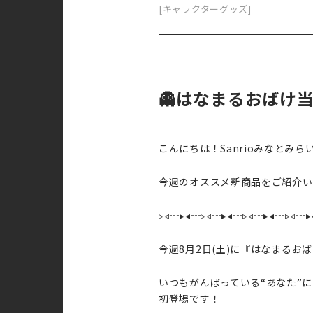
[キャラクターグッズ]
👻はなまるおばけ当
こんにちは！Sanrioみなとみら
今週のオススメ新商品をご紹介い
▹◃┄▸◂┄▹◃┄▸◂┄▹◃┄▸◂┄▹◃┄▸
今週8月2日(土)に『はなまるお
いつもがんばっている“あなた”
初登場です！