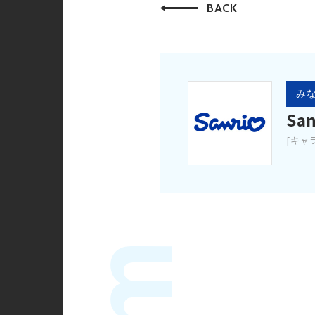
BACK
みな
San
[キャ