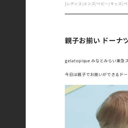
[レディス/メンズ/ベビー/キッズ/ペ
親子お揃い ドーナツ
gelatopique みなとみら
今日は親子でお揃いができるドー