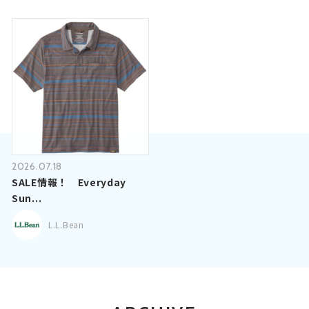
2026.07.18
SALE情報！ Everyday
Sun...
L.L.Bean