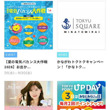
EVENT
NEWS
【夏の電気バカンス大作戦
かながわトクトクキャンペー
2026】お出か...
ン！「かなトク...
7/1(水)～9/30(水)