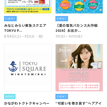
EVENT
EVENT
みなとみらい東急スクエア
【夏の電気バカンス大作戦
TOKYU P...
2026】お出か...
8月8日(土)～11日(火・祝)
7/1(水)～9/30(水)
NEWS
EVENT
かながわトクトクキャンペー
“可愛いを巻き戻す”ヘアアイ