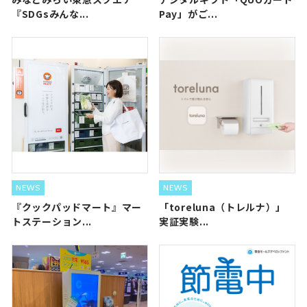
『SDGsみんな...
Pay」がご...
NEWS
NEWS
『クックパッドマート』マー
「toreluna（トレルナ）」
トステーション...
実証実験...