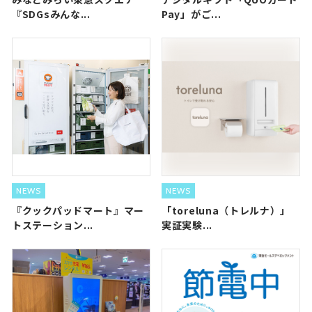
『SDGsみんな...
Pay」がご...
NEWS
NEWS
『クックパッドマート』マー
「toreluna（トレルナ）」
トステーション...
実証実験...