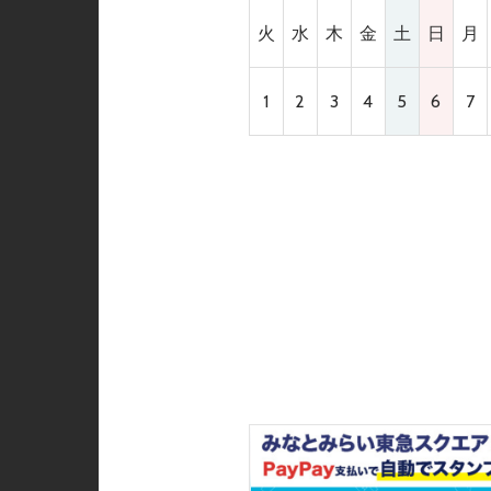
火
水
木
金
土
日
月
1
2
3
4
5
6
7