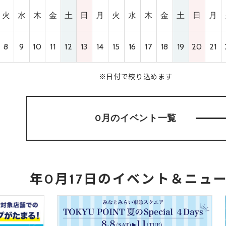
火
水
木
金
土
日
月
火
水
木
金
土
日
月
8
9
10
11
12
13
14
15
16
17
18
19
20
21
※日付で絞り込めます
0月のイベント
一覧
年0月17日のイベント＆ニュ