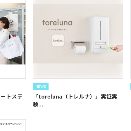
NEWS
マートステ
「toreluna（トレルナ）」実証実
験...