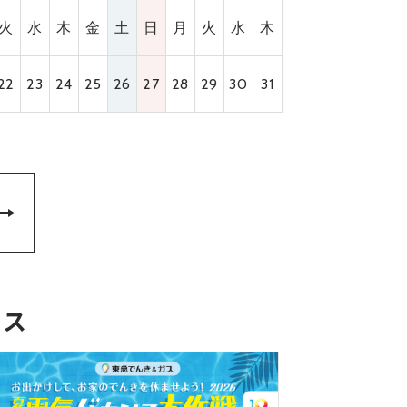
火
水
木
金
土
日
月
火
水
木
22
23
24
25
26
27
28
29
30
31
ース