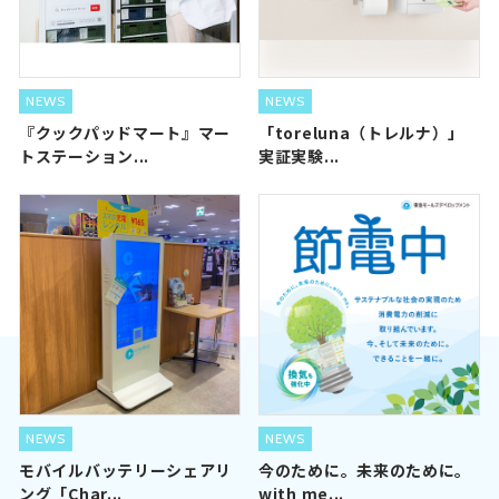
NEWS
NEWS
『クックパッドマート』マー
「toreluna（トレルナ）」
トステーション...
実証実験...
NEWS
NEWS
モバイルバッテリーシェアリ
今のために。未来のために。
ング「Char...
with me...