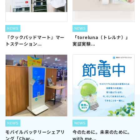
NEWS
NEWS
『クックパッドマート』マー
「toreluna（トレルナ）」
トステーション...
実証実験...
NEWS
NEWS
モバイルバッテリーシェアリ
今のために。未来のために。
ング「Char...
with me...